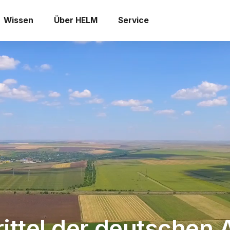
Wissen
Über HELM
Service
– Digitale Schl
ittel der
deutschen A