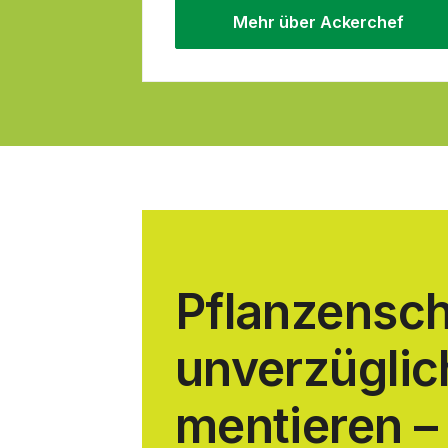
Mehr über Ackerchef
Pflanzen
sc
unverzügli
mentieren
–