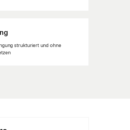
ung
gung strukturiert und ohne
etzen