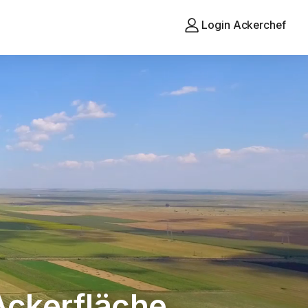
Login Ackerchef
agkartei und A
ckerfläche